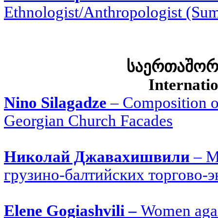
Ethnologist/Anthropologist (Su
საერთაშორ
Internati
Nino Silagadze
–
Composition o
Georgian Church Facades
Николай Джавахишвили
–
М
грузино-балтийских торгово-э
Elene Gogiashvili –
Women again