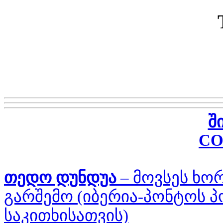
შ
CO
თედო დუნდუა
–
მოვსეს ხო
გარშემო
(იბერია-პონტოს 
საკითხისათვის)