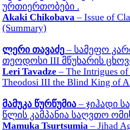
ურთიერთობები .
Akaki Chikobava
–
Issue of Cl
(Summary)
ლერი თავაძე
–
სამეფო კარ
თეოდოსი III მწუხარის ცხო
Leri Tavadze
–
The Intrigues of
Theodosi III the Blind King of
მამუკა წურწუმია
–
ჯიჰადი 
წლის კამპანია საღვთო ომი
Mamuka Tsurtsumia
–
Jihad A