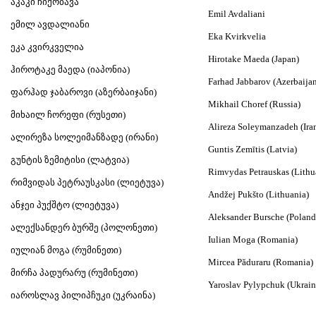
აკაკი ჩიქობავა
Emil Avdaliani
ემილ ავდალიანი
Eka Kvirkvelia
ეკა კვირკველია
Hirotake Maeda (Japan)
ჰიროტაკე მაედა (იაპონია)
Farhad Jabbarov (Azerbaija
ფარჰად ჯაბაროვი (აზერბაიჯანი)
Mikhail Choref (Russia)
მიხაილ ჩორეფი (რუსეთი)
Alireza Soleymanzadeh
(Ira
ალირეზა სოლეიმანზადე (ირანი)
Guntis Zemītis (Latvia)
გუნტის ზემიტისი (ლატვია)
Rimvydas Petrauskas (
Lithu
რიმვიდას პეტრაუსკასი (ლიეტუვა)
Andžej Pukšto (
Lithuania)
ანჯეი პუქშტო (ლიეტუვა)
Aleksander Bursche (Poland
ალექსანდერ ბურშე (პოლონეთი)
Iulian Moga (Romania)
იულიან მოგა (რუმინეთი)
Mircea Păduraru (Romania)
მირჩა პადურარუ (რუმინეთი)
Yaroslav Pylypchuk (Ukrain
იაროსლავ პილიპჩუკი (უკრაინა)