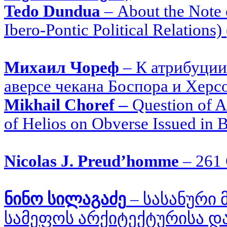
Tedo Dundua
–
About the Note 
Ibero-Pontic Political Relation
Михаил Чореф
–
К атрибуции
аверсе
чекана Боспора и Херс
Mikhail Choref
–
Question of At
of Helios on Obverse Issued in
Nicolas J. Preud’homme
–
261 
ნინო სილაგაძე
–
სასანური 
სამეფოს არქიტექტურისა დ